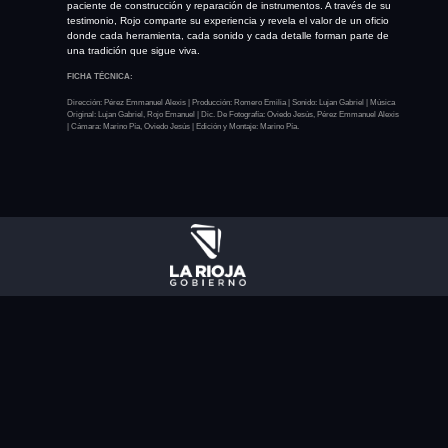
paciente de construcción y reparación de instrumentos. A través de su
testimonio, Rojo comparte su experiencia y revela el valor de un oficio
donde cada herramienta, cada sonido y cada detalle forman parte de
una tradición que sigue viva.
FICHA TÉCNICA:
Dirección:
Pérez Emmanuel Alexis |
Producción:
Romero Emilia |
Sonido:
Lujan Gabriel |
Música
Original:
Lujan Gabriel,
Rojo Emanuel |
Dic. De Fotografía:
Oviedo Jesús,
Pérez Emmanuel Alexis
|
Cámara:
Marino Pía,
Oviedo Jesús |
Edición y Montaje:
Marino Pía.