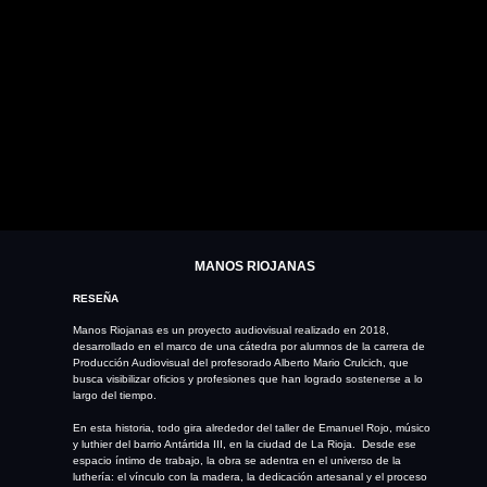
MANOS RIOJANAS
RESEÑA
Manos Riojanas es un proyecto audiovisual realizado en 2018,
desarrollado en el marco de una cátedra por alumnos de la carrera de
Producción Audiovisual del profesorado
Alberto Mario Crulcich
, que
busca visibilizar oficios y profesiones que han logrado sostenerse a lo
largo del tiempo.
En esta historia, todo gira alrededor del taller de Emanuel Rojo, músico
y luthier del barrio Antártida III, en la ciudad de La Rioja. Desde ese
espacio íntimo de trabajo, la obra se adentra en el universo de la
luthería: el vínculo con la madera, la dedicación artesanal y el proceso