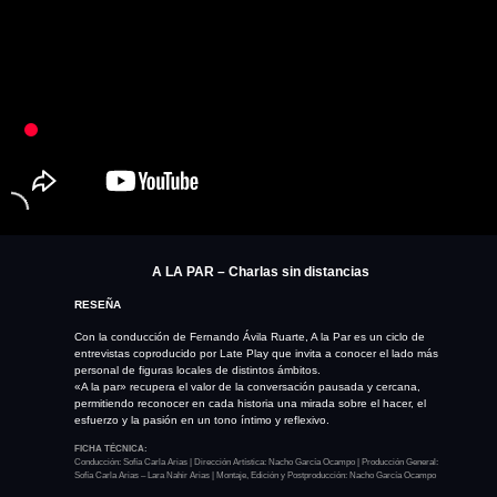
A LA PAR – Charlas sin distancias
RESEÑA
Con la conducción de Fernando Ávila Ruarte, A la Par es un ciclo de
entrevistas coproducido por Late Play que invita a conocer el lado más
personal de figuras locales de distintos ámbitos.
«A la par» recupera el valor de la conversación pausada y cercana,
permitiendo reconocer en cada historia una mirada sobre el hacer, el
esfuerzo y la pasión en un tono íntimo y reflexivo.
FICHA TÉCNICA:
Conducción: Sofía Carla Arias | Dirección Artística: Nacho García Ocampo | Producción General:
Sofía Carla Arias – Lara Nahir Arias | Montaje, Edición y Postproducción: Nacho García Ocampo