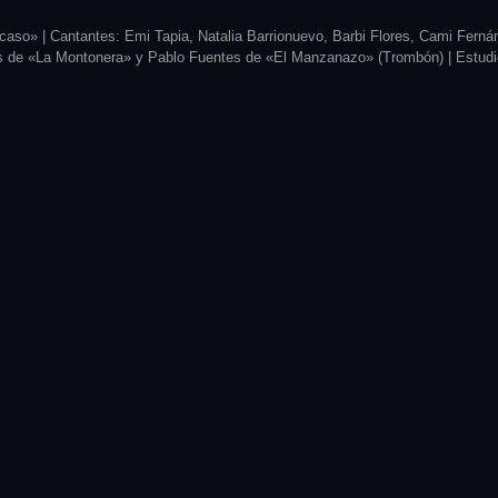
Ocaso» |
Cantantes: Emi Tapia, Natalia Barrionuevo, Barbi Flores, Cami Fern
os de «La Montonera» y Pablo Fuentes de «El Manzanazo» (Trombón) |
Estudi